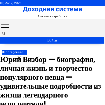
Перейти
Пт, Авг 7, 2026
Доходная система
к
содержимому
Система заработка
Войти
Uncategorised
Юрий Визбор — биография,
личная жизнь и творчество
популярного певца —
удивительные подробности из
жизни легендарного
исполнителя!