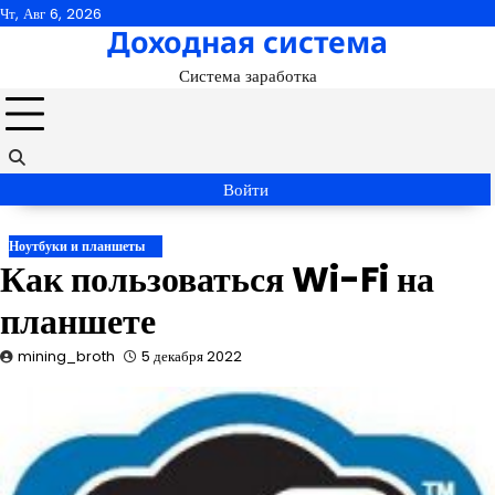
Перейти
Чт, Авг 6, 2026
Доходная система
к
содержимому
Система заработка
Войти
Ноутбуки и планшеты
Как пользоваться Wi-Fi на
планшете
mining_broth
5 декабря 2022