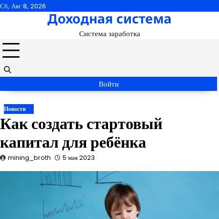
Перейти
Сб, Авг 8, 2026
Доходная система
к
содержимому
Система заработка
Войти
Новости
Как создать стартовый
капитал для ребёнка
mining_broth
5 мая 2023