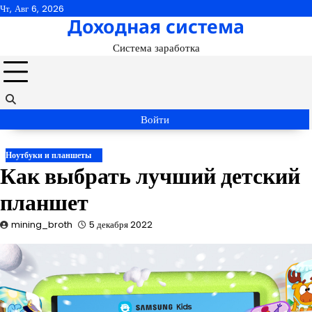
Перейти
Чт, Авг 6, 2026
Доходная система
к
содержимому
Система заработка
Войти
Ноутбуки и планшеты
Как выбрать лучший детский
планшет
mining_broth
5 декабря 2022