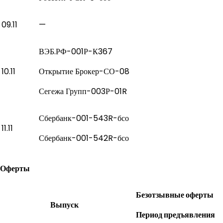
09.11
—
ВЭБ.РФ-001Р-К367
10.11
Открытие Брокер-СО-08
Сегежа Групп-003Р-01R
Сбербанк-001-543R-бсо
11.11
Сбербанк-001-542R-бсо
Оферты
Безотзывные оферты
Выпуск
Период предъявления