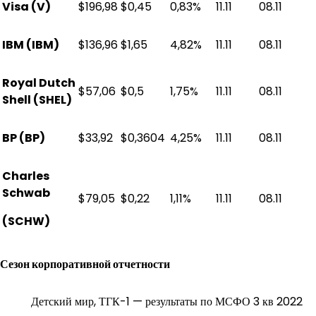
Visa (V)
$196,98
$0,45
0,83%
11.11
08.11
IBM (IBM)
$136,96
$1,65
4,82%
11.11
08.11
Royal Dutch
$57,06
$0,5
1,75%
11.11
08.11
Shell (SHEL)
BP (BP)
$33,92
$0,3604
4,25%
11.11
08.11
Charles
Schwab
$79,05
$0,22
1,11%
11.11
08.11
(SCHW)
Сезон корпоративной отчетности
Детский мир, ТГК-1 — результаты по МСФО 3 кв 2022