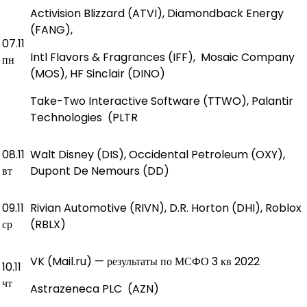
Activision Blizzard (ATVI), Diamondback Energy
(FANG),
07.11
Intl Flavors & Fragrances (IFF), Mosaic Company
пн
(MOS), HF Sinclair (DINO)
Take-Two Interactive Software (TTWO), Palantir
Technologies (PLTR
08.11
Walt Disney (DIS), Occidental Petroleum (OXY),
вт
Dupont De Nemours (DD)
09.11
Rivian Automotive (RIVN), D.R. Horton (DHI), Roblox
ср
(RBLX)
VK (Mail.ru) — результаты по МСФО 3 кв 2022
10.11
чт
Astrazeneca PLC (AZN)