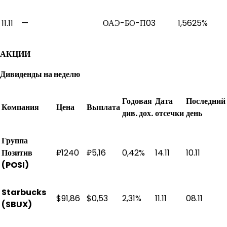
11.11
—
ОАЭ-БО-П03
1,5625%
АКЦИИ
Дивиденды на неделю
Годовая
Дата
Последний
Компания
Цена
Выплата
див. дох.
отсечки
день
Группа
Позитив
₽1240
₽5,16
0,42%
14.11
10.11
(POSI)
Starbucks
$91,86
$0,53
2,31%
11.11
08.11
(SBUX)