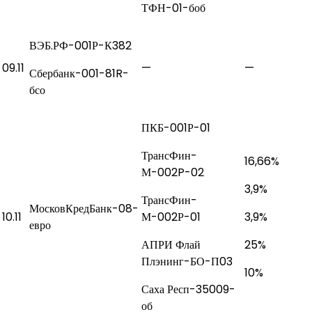
ТФН-01-боб
ВЭБ.РФ-001Р-К382
09.11
—
—
Сбербанк-001-81R-
бсо
ПКБ-001Р-01
ТрансФин-
16,66%
М-002P-02
3,9%
ТрансФин-
МосковКредБанк-08-
10.11
М-002Р-01
3,9%
евро
АПРИ Флай
25%
Плэнинг-БО-П03
10%
Саха Респ-35009-
об