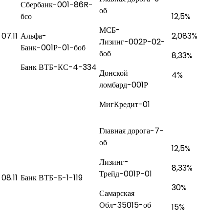
Сбербанк-001-86R-
об
бсо
12,5%
МСБ-
07.11
Альфа-
2,083%
Лизинг-002Р-02-
Банк-001Р-01-боб
боб
8,33%
Банк ВТБ-КС-4-334
Донской
4%
ломбард-001Р
МигКредит-01
Главная дорога-7-
об
12,5%
Лизинг-
8,33%
Трейд-001Р-01
08.11
Банк ВТБ-Б-1-119
30%
Самарская
Обл-35015-об
15%