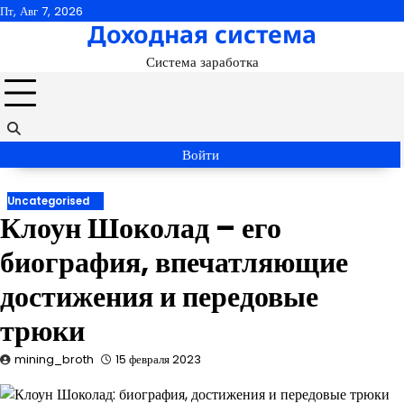
Перейти
Пт, Авг 7, 2026
Доходная система
к
содержимому
Система заработка
Войти
Uncategorised
Клоун Шоколад – его
биография, впечатляющие
достижения и передовые
трюки
mining_broth
15 февраля 2023