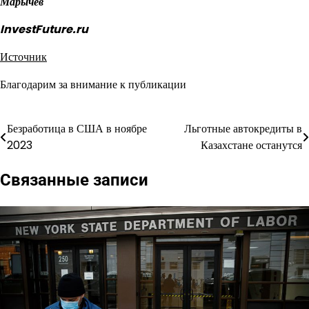
Марычев
InvestFuture.ru
Источник
Благодарим за внимание к публикации
Безработица в США в ноябре
Льготные автокредиты в
Навигация
2023
Казахстане останутся
по
Связанные записи
записям