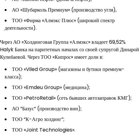
АО «Шубарколь Премиум» (производство угля),
ТОО «Фирма «Алмэкс Плюс» (широкий спектр
деятельности).
Через АО «Холдинговая Группа «Алмэкс» владеет 69,52%
Halyk Банка на паритетных началах со своей супругой Динарой
Кулибаевой. Через ТОО «Кипрос» имеет доли в:
ТОО «Viled Group» (магазины и бутики премиум-
класса);
ТОО «Emdeu Group» (медицина);
ТОО «PetroRetail» (сеть бывших автозаправок КМГ);
АО “Бахус” (производство вин);
ТОО “К-Агро холдинг”;
ТОО «Joint Technologies».