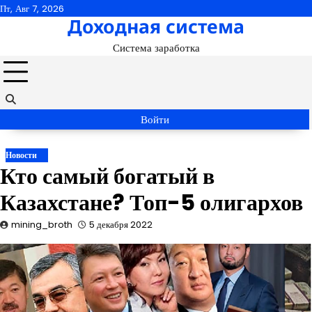
Перейти
Пт, Авг 7, 2026
Доходная система
к
содержимому
Система заработка
Войти
Новости
Кто самый богатый в
Казахстане? Топ-5 олигархов
mining_broth
5 декабря 2022