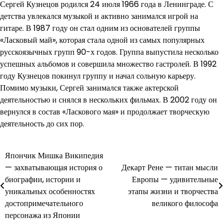
Сергей Кузнецов родился 24 июля 1966 года в Ленинграде. С
детства увлекался музыкой и активно занимался игрой на
гитаре. В 1987 году он стал одним из основателей группы
«Ласковый май», которая стала одной из самых популярных
русскоязычных групп 90-х годов. Группа выпустила несколько
успешных альбомов и совершила множество гастролей. В 1992
году Кузнецов покинул группу и начал сольную карьеру.
Помимо музыки, Сергей занимался также актерской
деятельностью и снялся в нескольких фильмах. В 2002 году он
вернулся в состав «Ласкового мая» и продолжает творческую
деятельность до сих пор.
Япончик Мишка Википедия
Навигация
— захватывающая история о
Декарт Рене — титан мысли
по
биографии, истории и
Европы — удивительные
уникальных особенностях
этапы жизни и творчества
записям
достопримечательного
великого философа
персонажа из Японии