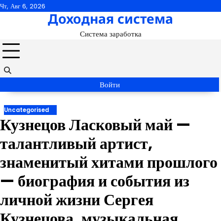
Перейти
Чт, Авг 6, 2026
Доходная система
к
содержимому
Система заработка
Войти
Uncategorised
Кузнецов Ласковый май —
талантливый артист,
знаменитый хитами прошлого
— биография и события из
личной жизни Сергея
Кузнецова, музыкальная