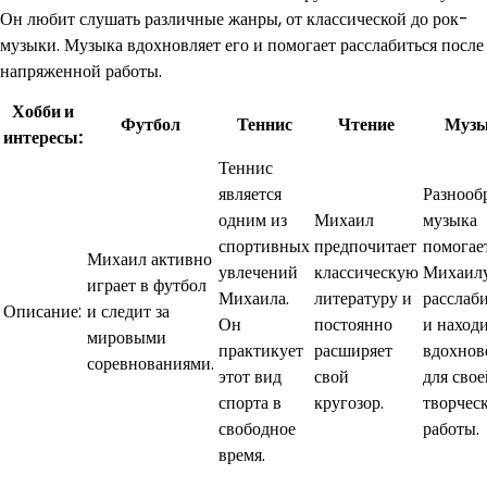
Он любит слушать различные жанры, от классической до рок-
музыки. Музыка вдохновляет его и помогает расслабиться после
напряженной работы.
Хобби и
Футбол
Теннис
Чтение
Муз
интересы:
Теннис
является
Разнооб
одним из
Михаил
музыка
спортивных
предпочитает
помогае
Михаил активно
увлечений
классическую
Михаил
играет в футбол
Михаила.
литературу и
расслаб
Описание:
и следит за
Он
постоянно
и наход
мировыми
практикует
расширяет
вдохнов
соревнованиями.
этот вид
свой
для свое
спорта в
кругозор.
творчес
свободное
работы.
время.