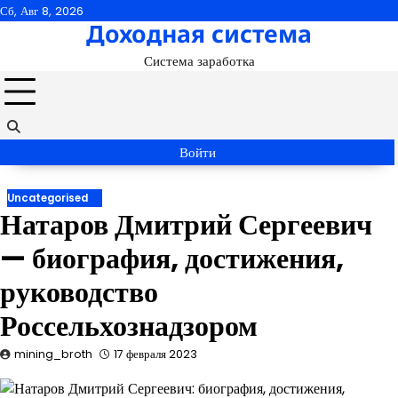
Перейти
Сб, Авг 8, 2026
Доходная система
к
содержимому
Система заработка
Войти
Uncategorised
Натаров Дмитрий Сергеевич
— биография, достижения,
руководство
Россельхознадзором
mining_broth
17 февраля 2023