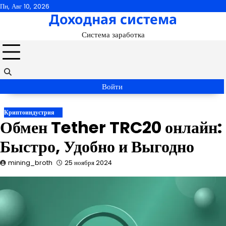
Перейти
Пн, Авг 10, 2026
Доходная система
к
содержимому
Система заработка
Войти
Криптоиндустрия
Обмен Tether TRC20 онлайн:
Быстро, Удобно и Выгодно
mining_broth
25 ноября 2024