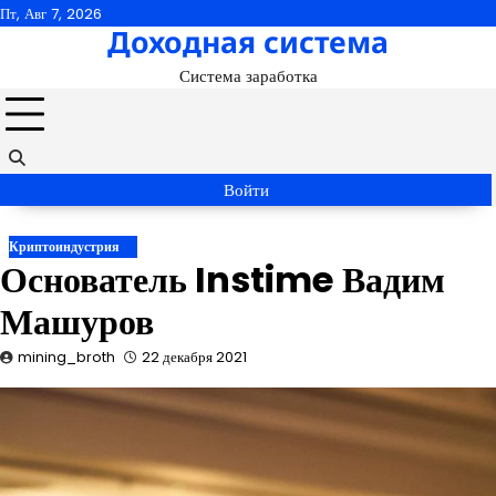
Перейти
Пт, Авг 7, 2026
Доходная система
к
содержимому
Система заработка
Войти
Криптоиндустрия
Основатель Instime Вадим
Машуров
mining_broth
22 декабря 2021