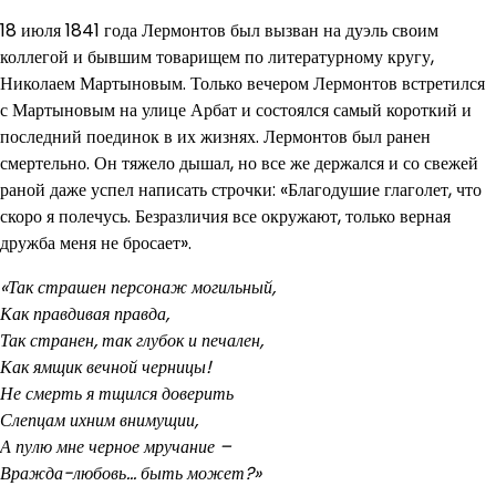
18 июля 1841 года Лермонтов был вызван на дуэль своим
коллегой и бывшим товарищем по литературному кругу,
Николаем Мартыновым. Только вечером Лермонтов встретился
с Мартыновым на улице Арбат и состоялся самый короткий и
последний поединок в их жизнях. Лермонтов был ранен
смертельно. Он тяжело дышал, но все же держался и со свежей
раной даже успел написать строчки: «Благодушие глаголет, что
скоро я полечусь. Безразличия все окружают, только верная
дружба меня не бросает».
«Так страшен персонаж могильный,
Как правдивая правда,
Так странен, так глубок и печален,
Как ямщик вечной черницы!
Не смерть я тщился доверить
Слепцам ихним внимущии,
А пулю мне черное мручание –
Вражда-любовь… быть может?»