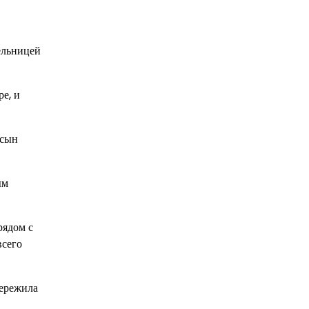
ельницей
е, и
 сын
ым
рядом с
всего
пережила