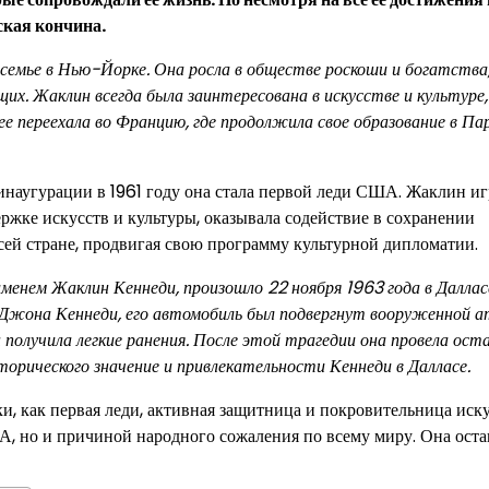
ская кончина.
семье в Нью-Йорке. Она росла в обществе роскоши и богатства,
х. Жаклин всегда была заинтересована в искусстве и культуре,
е переехала во Францию, где продолжила свое образование в П
 инаугурации в 1961 году она стала первой леди США. Жаклин иг
ржке искусств и культуры, оказывала содействие в сохранении
ей стране, продвигая свою программу культурной дипломатии.
именем Жаклин Кеннеди, произошло 22 ноября 1963 года в Далла
 Джона Кеннеди, его автомобиль был подвергнут вооруженной ат
 получила легкие ранения. После этой трагедии она провела ос
торического значение и привлекательности Кеннеди в Далласе.
, как первая леди, активная защитница и покровительница иску
ША, но и причиной народного сожаления по всему миру. Она оста