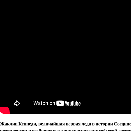
Жаклин Кеннеди, величайшая первая леди в истории Соедин
интеллектом и стойкостью в лице трагических событий, котор