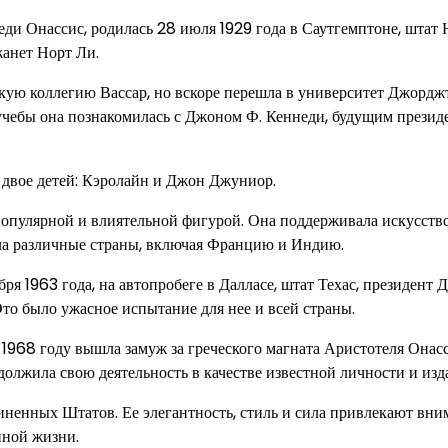
ди Онассис, родилась 28 июля 1929 года в Саутгемптоне, штат
анет Норт Ли.
кую коллегию Вассар, но вскоре перешла в университет Джорджт
 учебы она познакомилась с Джоном Ф. Кеннеди, будущим презид
 двое детей: Кэролайн и Джон Джуниор.
 популярной и влиятельной фигурой. Она поддерживала искусств
ла различные страны, включая Францию и Индию.
я 1963 года, на автопробеге в Далласе, штат Техас, президент 
то было ужасное испытание для нее и всей страны.
1968 году вышла замуж за греческого магната Аристотеля Онасс
олжила свою деятельность в качестве известной личности и изда
ненных Штатов. Ее элегантность, стиль и сила привлекают вни
нной жизни.