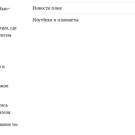
Новости плюс
 Нью-
Ноутбуки и планшеты
аун, где
ентом
о и
Джон
иса.
теля.
мание по