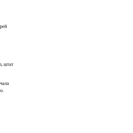
ерей
, штат
чала
ю.