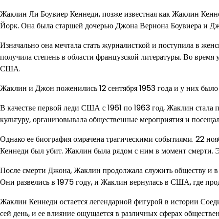
Жаклин Ли Боувиер Кеннеди, позже известная как Жаклин Кенне
Йорк. Она была старшей дочерью Джона Вернона Боувиера и Дж
Изначально она мечтала стать журналисткой и поступила в женс
получила степень в области французской литературы. Во время
США.
Жаклин и Джон поженились 12 сентября 1953 года и у них было
В качестве первой леди США с 1961 по 1963 год, Жаклин стала
культуру, организовывала общественные мероприятия и посеща
Однако ее биография омрачена трагическими событиями. 22 ноябр
Кеннеди был убит. Жаклин была рядом с ним в момент смерти. Э
После смерти Джона, Жаклин продолжала служить обществу и в 
Они развелись в 1975 году, и Жаклин вернулась в США, где прод
Жаклин Кеннеди остается легендарной фигурой в истории Соеди
сей день, и ее влияние ощущается в различных сферах обществе