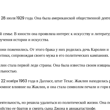
ь 28 июля 1929 года. Она была американской общественной деят
семье. В юности она проявляла интерес к искусству и литератур
учения истории и искусства.
 они поженились. От этого брака у них родилась дочь Каролин и
итики, сопровождая своего мужа в его политических кампаниях.
лин стала первой леди страны. Она была известна своим изящн
ельностью.
2 ноября 1963 года в Далласе, штат Техас. Жаклин находилась 
омное влияние на Жаклин, и она стала символом печали и горя 
тельность, но решила удалиться из политической жизни. Она 
ийство ее братов и смерть сына Джона в авиакатастрофе.