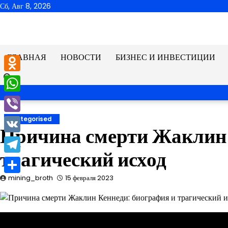
Перейти
Сб, Авг 8, 2026
к
содержимому
ГЛАВНАЯ
НОВОСТИ
БИЗНЕС И ИНВЕСТИЦИИ
Odnoklassniki
WhatsApp
Viber
Uncategorised
Причина смерти Жаклин 
VK
трагический исход
Telegram
mining_broth
15 февраля 2023
Отправить