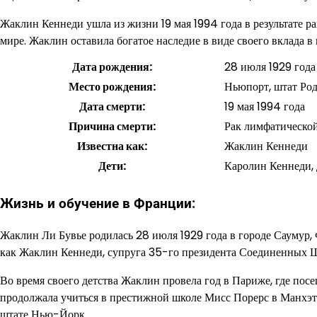
Жаклин Кеннеди ушла из жизни 19 мая 1994 года в результате р
мире. Жаклин оставила богатое наследие в виде своего вклада в
Дата рождения:
28 июля 1929 года
Место рождения:
Ньюпорт, штат Р
Дата смерти:
19 мая 1994 года
Причина смерти:
Рак лимфатическо
Известна как:
Жаклин Кеннеди
Дети:
Каролин Кеннеди,
Жизнь и обучение в Франции:
Жаклин Ли Бувье родилась 28 июля 1929 года в городе Саумур,
как Жаклин Кеннеди, супруга 35-го президента Соединенных 
Во время своего детства Жаклин провела год в Париже, где пос
продолжала учиться в престижной школе Мисс Порерс в Манхэтт
штате Нью-Йорк.