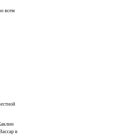
во всем
вестной
Жаклин
Вассар в