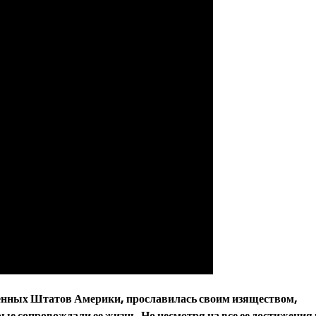
енных Штатов Америки, прославилась своим изяществом,
ые сопровождали ее жизнь. Но несмотря на все ее достижения 