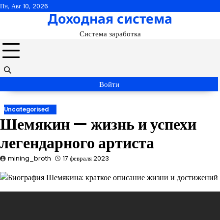
Перейти
Пн, Авг 10, 2026
Доходная система
к
содержимому
Система заработка
Войти
Uncategorised
Шемякин — жизнь и успехи
легендарного артиста
mining_broth
17 февраля 2023