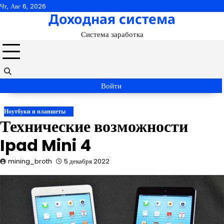
Перейти
Чт, Авг 6, 2026
Доходная система
к
содержимому
Система заработка
Войти
Ноутбуки и планшеты
Технические возможности
Ipad Mini 4
mining_broth
5 декабря 2022