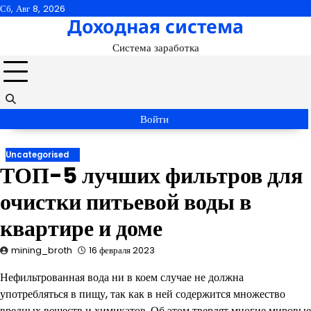
Перейти
Сб, Авг 8, 2026
Доходная система
к
содержимому
Система заработка
Войти
Uncategorised
ТОП-5 лучших фильтров для
очистки питьевой воды в
квартире и доме
mining_broth
16 февраля 2023
Нефильтрованная вода ни в коем случае не должна
употребляться в пищу, так как в ней содержится множество
вредных веществ и химикатов. Об этом твердят многие мировые