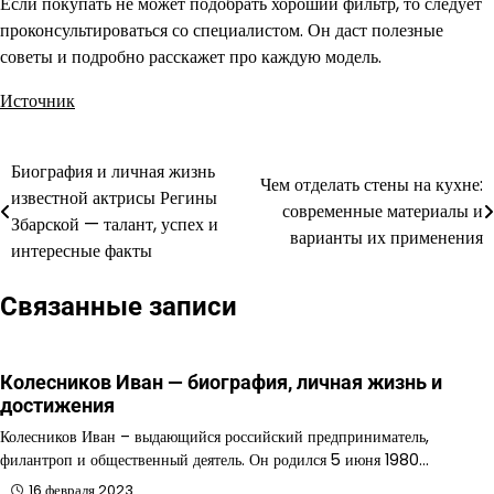
Если покупать не может подобрать хороший фильтр, то следует
проконсультироваться со специалистом. Он даст полезные
советы и подробно расскажет про каждую модель.
Источник
Биография и личная жизнь
Навигация
Чем отделать стены на кухне:
известной актрисы Регины
современные материалы и
по
Збарской — талант, успех и
варианты их применения
интересные факты
записям
Связанные записи
Колесников Иван — биография, личная жизнь и
достижения
Колесников Иван – выдающийся российский предприниматель,
филантроп и общественный деятель. Он родился 5 июня 1980…
16 февраля 2023