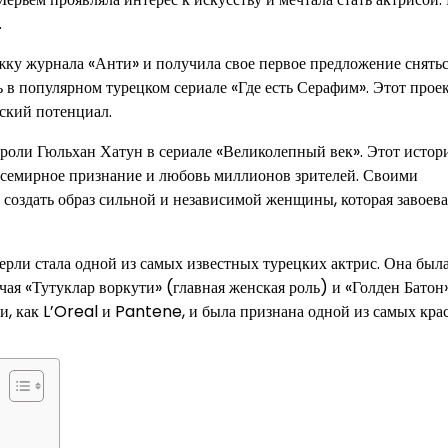
.
ожку журнала «Анти» и получила свое первое предложение снятьс
 в популярном турецком сериале «Где есть Серафим». Этот прое
ский потенциал.
роли Гюльхан Хатун в сериале «Великолепный век». Этот истор
всемирное признание и любовь миллионов зрителей. Своими
создать образ сильной и независимой женщины, которая завоева
зерли стала одной из самых известных турецких актрис. Она был
я «Тутуклар воркути» (главная женская роль) и «Голден Батон
и, как L’Oreal и Pantene, и была признана одной из самых кр