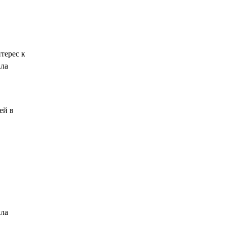
терес к
ала
ей в
ыла