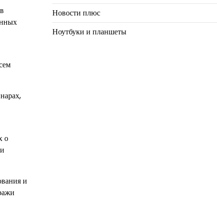
 в
Новости плюс
енных
Ноутбуки и планшеты
сем
нарах,
х о
 и
ования и
ражи