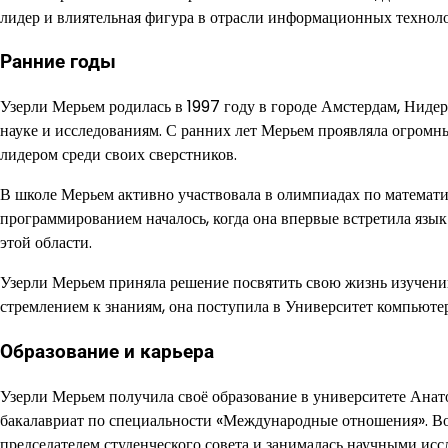
лидер и влиятельная фигура в отрасли информационных технол
Ранние годы
Узерли Мерьем родилась в 1997 году в городе Амстердам, Нидерл
науке и исследованиям. С ранних лет Мерьем проявляла огромны
лидером среди своих сверстников.
В школе Мерьем активно участвовала в олимпиадах по математик
программированием началось, когда она впервые встретила язык
этой области.
Узерли Мерьем приняла решение посвятить свою жизнь изучени
стремлением к знаниям, она поступила в Университет компьют
Образование и карьера
Узерли Мерьем получила своё образование в университете Анато
бакалавриат по специальности «Международные отношения». Во 
председателем студенческого совета и занималась научными исс