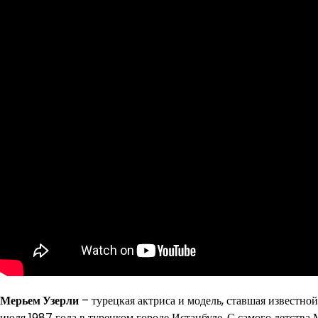
Мерьем Узерли
– турецкая актриса и модель, ставшая известной
июля 1987 года в турецком городе Истанбуле. С самого детства 