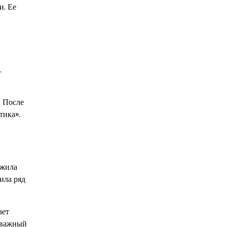
и. Ее
.
. После
тика».
лжила
ила ряд
ает
 важный