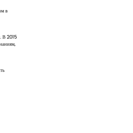
ом в
. В 2015
знаниям,
ть