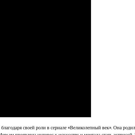
 благодаря своей роли в сериале «Великолепный век». Она родил
Мерьем проявляла интерес к искусству и мечтала стать актрисой.