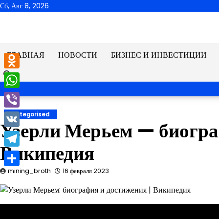
Перейти
Сб, Авг 8, 2026
к
содержимому
ГЛАВНАЯ
НОВОСТИ
БИЗНЕС И ИНВЕСТИЦИИ
Odnoklassniki
WhatsApp
Viber
Uncategorised
Узерли Мерьем — биогра
VK
Википедия
Telegram
mining_broth
16 февраля 2023
Отправить