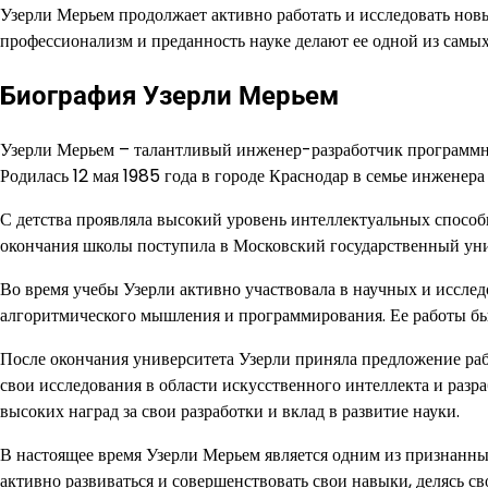
Узерли Мерьем продолжает активно работать и исследовать нов
профессионализм и преданность науке делают ее одной из самых
Биография Узерли Мерьем
Узерли Мерьем – талантливый инженер-разработчик программно
Родилась 12 мая 1985 года в городе Краснодар в семье инженера
С детства проявляла высокий уровень интеллектуальных спосо
окончания школы поступила в Московский государственный уни
Во время учебы Узерли активно участвовала в научных и исследо
алгоритмического мышления и программирования. Ее работы б
После окончания университета Узерли приняла предложение ра
свои исследования в области искусственного интеллекта и разр
высоких наград за свои разработки и вклад в развитие науки.
В настоящее время Узерли Мерьем является одним из признанны
активно развиваться и совершенствовать свои навыки, делясь 