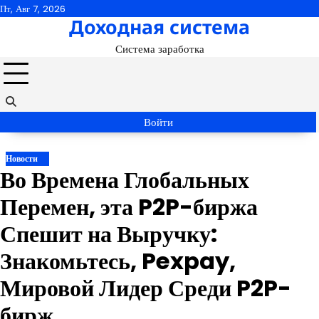
Перейти
Пт, Авг 7, 2026
Доходная система
к
содержимому
Система заработка
Войти
Новости
Во Времена Глобальных
Перемен, эта P2P-биржа
Спешит на Выручку:
Знакомьтесь, Pexpay,
Мировой Лидер Среди P2P-
бирж