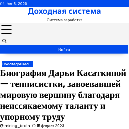
Перейти
Сб, Авг 8, 2026
Доходная система
к
содержимому
Система заработка
Войти
Uncategorised
Биография Дарьи Касаткиной
— теннисистки, завоевавшей
мировую вершину благодаря
неиссякаемому таланту и
упорному труду
mining_broth
15 февраля 2023