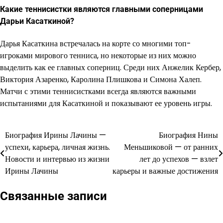
Какие теннисистки являются главными соперницами
Дарьи Касаткиной?
Дарья Касаткина встречалась на корте со многими топ-
игроками мирового тенниса, но некоторые из них можно
выделить как ее главных соперниц. Среди них Анжелик Кербер,
Виктория Азаренко, Каролина Плишкова и Симона Халеп.
Матчи с этими теннисистками всегда являются важными
испытаниями для Касаткиной и показывают ее уровень игры.
Биография Ирины Лачины —
Биография Нины
Навигация
успехи, карьера, личная жизнь.
Меньшиковой — от ранних
по
Новости и интервью из жизни
лет до успехов — взлет
Ирины Лачины
карьеры и важные достижения
записям
Связанные записи