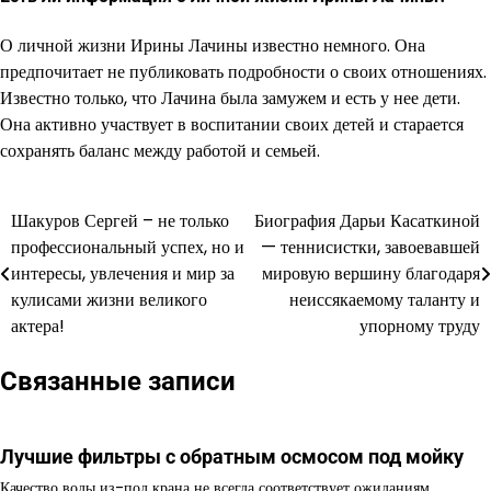
О личной жизни Ирины Лачины известно немного. Она
предпочитает не публиковать подробности о своих отношениях.
Известно только, что Лачина была замужем и есть у нее дети.
Она активно участвует в воспитании своих детей и старается
сохранять баланс между работой и семьей.
Шакуров Сергей – не только
Биография Дарьи Касаткиной
Навигация
профессиональный успех, но и
— теннисистки, завоевавшей
по
интересы, увлечения и мир за
мировую вершину благодаря
кулисами жизни великого
неиссякаемому таланту и
записям
актера!
упорному труду
Связанные записи
Лучшие фильтры с обратным осмосом под мойку
Качество воды из-под крана не всегда соответствует ожиданиям.