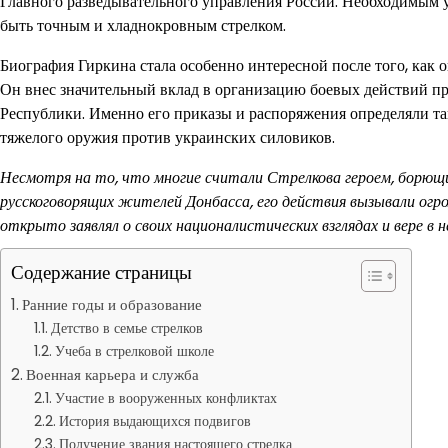
Главного разведывательного управления России. Необходимым ус
быть точным и хладнокровным стрелком.
Биография Гиркина стала особенно интересной после того, как 
Он внес значительный вклад в организацию боевых действий п
Республики. Именно его приказы и распоряжения определяли та
тяжелого оружия против украинских силовиков.
Несмотря на то, что многие считали Стрелкова героем, борющ
русскоговорящих жителей Донбасса, его действия вызывали огр
открыто заявлял о своих националистических взглядах и вере в
Содержание страницы
Ранние годы и образование
Детство в семье стрелков
Учеба в стрелковой школе
Военная карьера и служба
Участие в вооруженных конфликтах
История выдающихся подвигов
Получение звания настоящего стрелка