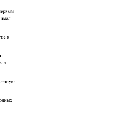
 первым
нимал
тие в
ил
мал
военную
родных