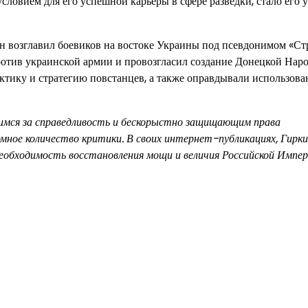
ловием для его успешной карьеры в сфере разведки, стало его 
он возглавил боевиков на востоке Украины под псевдонимом «Ст
ротив украинской армии и провозгласил создание Донецкой Нар
ктику и стратегию повстанцев, а также оправдывали использова
имся за справедливость и бескорыстно защищающим права
омное количество критики. В своих интернет-публикациях, Гирк
 необходимость восстановления мощи и величия Российской Импер