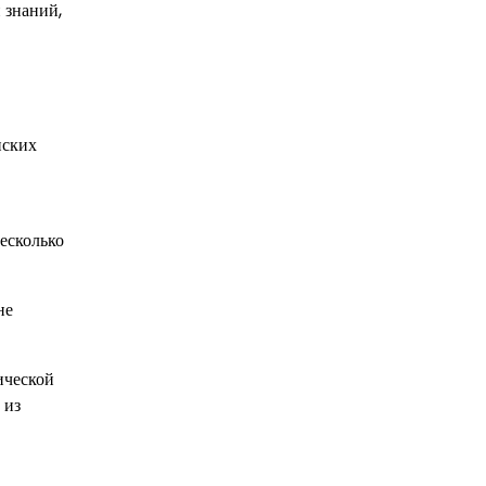
 знаний,
нских
есколько
не
ической
 из