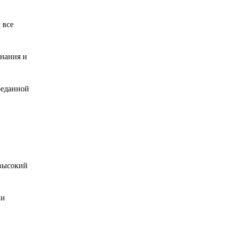
 все
знания и
реданной
 высокий
 и