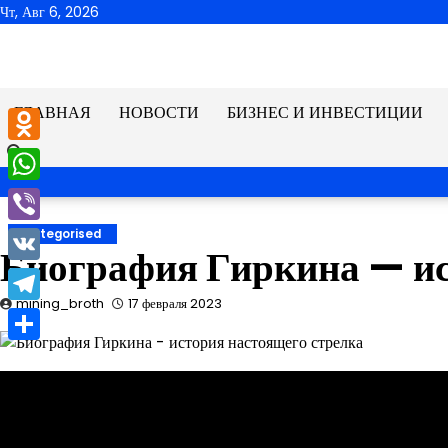
Перейти
Чт, Авг 6, 2026
к
содержимому
ГЛАВНАЯ
НОВОСТИ
БИЗНЕС И ИНВЕСТИЦИИ
Odnoklassniki
WhatsApp
Viber
Uncategorised
Биография Гиркина — ис
VK
mining_broth
17 февраля 2023
Telegram
Отправить