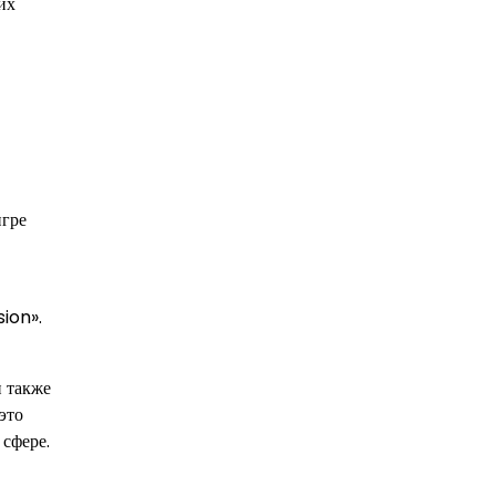
их
игре
ion».
н также
это
 сфере.