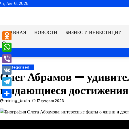
Перейти
Чт, Авг 6, 2026
к
содержимому
ГЛАВНАЯ
НОВОСТИ
БИЗНЕС И ИНВЕСТИЦИИ
Odnoklassniki
WhatsApp
Viber
Uncategorised
Олег Абрамов — удивите
VK
выдающиеся достижения
Telegram
mining_broth
17 февраля 2023
Отправить