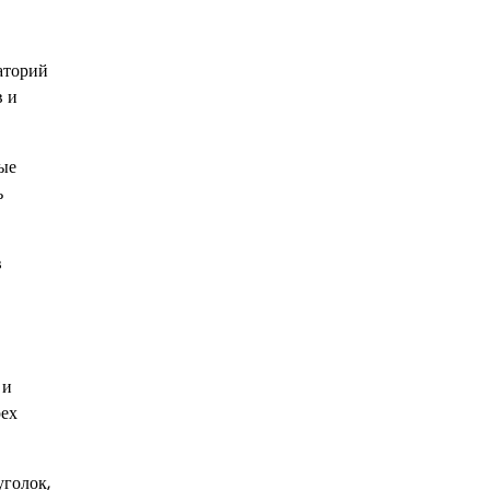
аторий
в и
ые
ь
в
 и
рех
уголок,