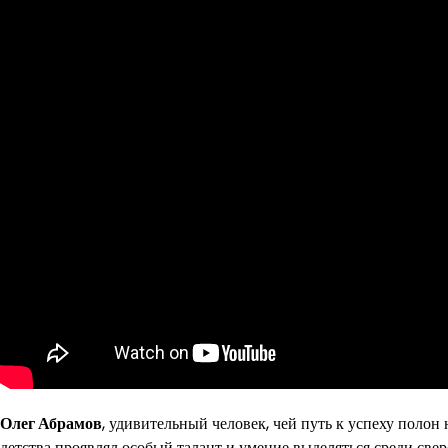
Олег Абрамов
, удивительный человек, чей путь к успеху поло
детства проявлял особый талант и умение выделяться среди свер