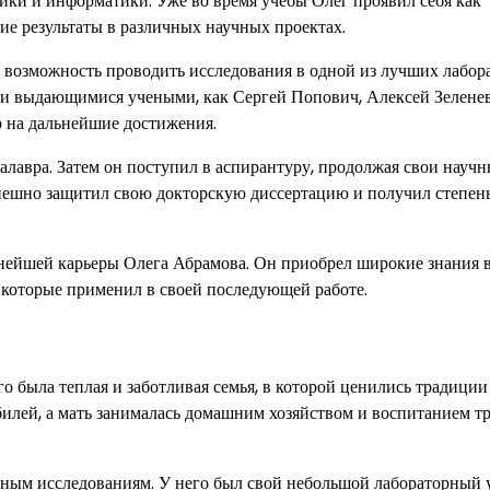
ики и информатики. Уже во время учебы Олег проявил себя как
ие результаты в различных научных проектах.
 возможность проводить исследования в одной из лучших лабор
ми выдающимися учеными, как Сергей Попович, Алексей Зелене
о на дальнейшие достижения.
лавра. Затем он поступил в аспирантуру, продолжая свои научн
спешно защитил свою докторскую диссертацию и получил степен
нейшей карьеры Олега Абрамова. Он приобрел широкие знания 
которые применил в своей последующей работе.
о была теплая и заботливая семья, в которой ценились традиции
билей, а мать занималась домашним хозяйством и воспитанием т
учным исследованиям. У него был свой небольшой лабораторный 