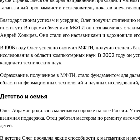
вузов страны. Здесь он выбрал направление прикладной математ
талантливый программист и исследователь, показав впечатляющ
Благодаря своим успехам и усердию, Олег получил стипендию и
института. Во время обучения в МФТИ он познакомился с таки
Андрей Ходырев. Они стали его наставниками и вдохновили ег
В 1998 году Олег успешно окончил МФТИ, получив степень бака
исследования в области компьютерных наук. В 2002 году он у
кандидата технических наук.
Образование, полученное в МФТИ, стало фундаментом для даль
области информационных технологий и научных исследований, 
Детство и семья
Олег Абрамов родился в маленьком городке на юге России. У нег
взаимная поддержка. Отец работал мастером по ремонту автомо
детей.
В детстве Олег проявлял яркие способности к математике и на