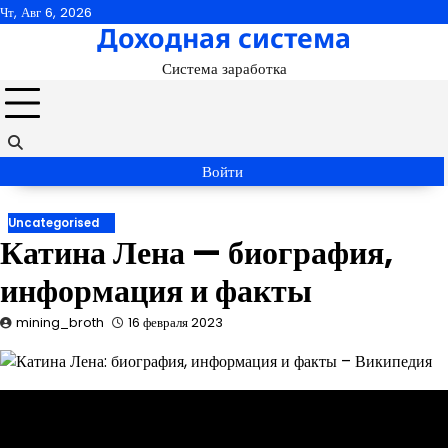
Перейти
Чт, Авг 6, 2026
Доходная система
к
содержимому
Система заработка
Войти
Uncategorised
Катина Лена — биография,
информация и факты
mining_broth
16 февраля 2023