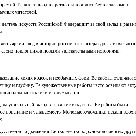
премий. Ее книги неоднократно становились бестселлерами и
бычных читателей.
деятель искусств Российской Федерации» за свой вклад в разви
ы.
влять яркий след в истории российской литературы. Литвак акт
ть своих поклонников новыми увлекательными историями.
льзование ярких красок и необычных форм. Ее работы отличаютс
етику и глубину. Ее художественные работы часто освещают акт
эмоциональные отклики и задумывание.
ала уникальный вклад в развитие искусства. Ее работы были
ое признание и узнаваемость. Молодые художники искали вдох
х.
кусственного движения. Ее творчество вдохновило многих друг