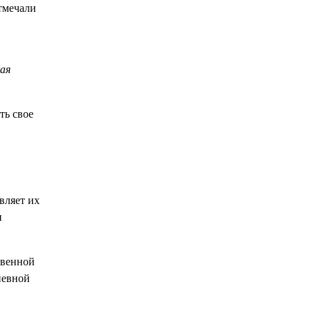
тмечали
ая
ть свое
вляет их
и
твенной
невной