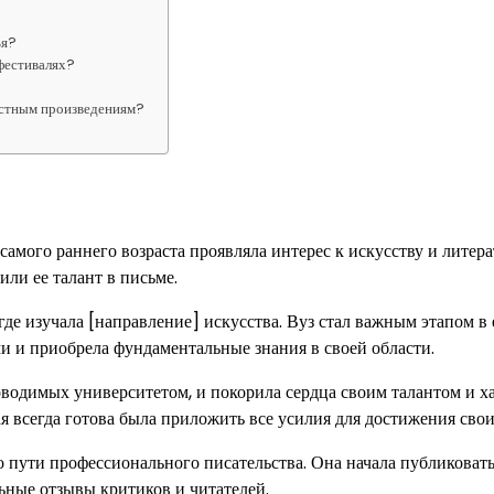
ья?
 фестивалях?
естным произведениям?
самого раннего возраста проявляла интерес к искусству и литера
ли ее талант в письме.
где изучала [направление] искусства. Вуз стал важным этапом в 
и и приобрела фундаментальные знания в своей области.
оводимых университетом, и покорила сердца своим талантом и х
ая всегда готова была приложить все усилия для достижения свои
пути профессионального писательства. Она начала публиковать
ьные отзывы критиков и читателей.