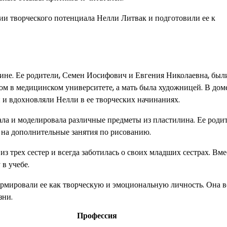
и творческого потенциала Нелли Литвак и подготовили ее к
аине. Ее родители, Семен Иосифович и Евгения Николаевна, был
м в медицинском университете, а мать была художницей. В доме
 и вдохновляли Нелли в ее творческих начинаниях.
вала и моделировала различные предметы из пластилина. Ее роди
 на дополнительные занятия по рисованию.
з трех сестер и всегда заботилась о своих младших сестрах. Вме
в учебе.
ормировали ее как творческую и эмоциональную личность. Она в
зни.
Профессия