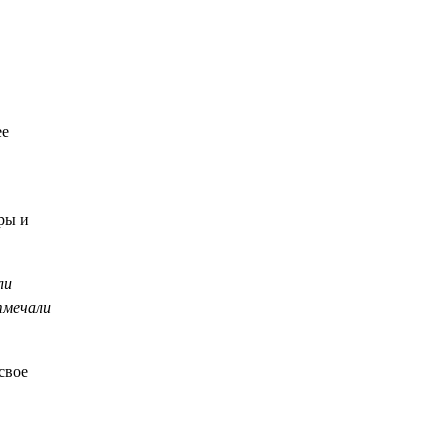
ее
ры и
ли
тмечали
свое