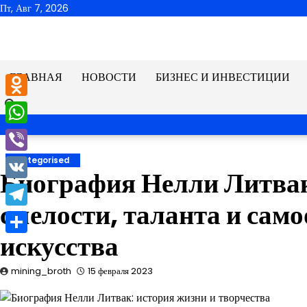
Перейти
Пт, Авг 7, 2026
к
содержимому
ГЛАВНАЯ
НОВОСТИ
БИЗНЕС И ИНВЕСТИЦИИ
Odnoklassniki
WhatsApp
Viber
Uncategorised
Биография Нелли Литва
VK
смелости, таланта и сам
Telegram
искусства
Отправить
mining_broth
15 февраля 2023