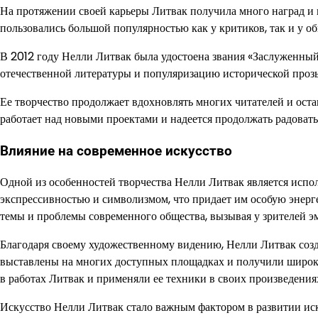
На протяжении своей карьеры Литвак получила много наград и 
пользовались большой популярностью как у критиков, так и у о
В 2012 году Нелли Литвак была удостоена звания «Заслуженный 
отечественной литературы и популяризацию исторической проз
Ее творчество продолжает вдохновлять многих читателей и оста
работает над новыми проектами и надеется продолжать радова
Влияние на современное искусство
Одной из особенностей творчества Нелли Литвак является испо
экспрессивностью и символизмом, что придает им особую энерг
темы и проблемы современного общества, вызывая у зрителей 
Благодаря своему художественному видению, Нелли Литвак созд
выставлены на многих доступных площадках и получили широк
в работах Литвак и применяли ее техники в своих произведения
Искусство Нелли Литвак стало важным фактором в развитии ис