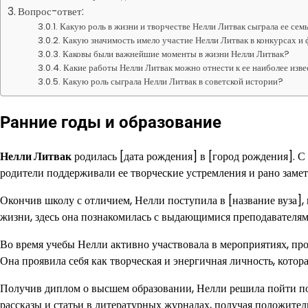
Вопрос-ответ:
Какую роль в жизни и творчестве Нелли Литвак сыграла ее сем
Какую значимость имело участие Нелли Литвак в конкурсах и
Каковы были важнейшие моменты в жизни Нелли Литвак?
Какие работы Нелли Литвак можно отнести к ее наиболее изв
Какую роль сыграла Нелли Литвак в советской истории?
Ранние годы и образование
Нелли Литвак
родилась [дата рождения] в [город рождения]. С 
родители поддерживали ее творческие устремления и рано замети
Окончив школу с отличием, Нелли поступила в [название вуза], 
жизни, здесь она познакомилась с выдающимися преподавателям
Во время учебы Нелли активно участвовала в мероприятиях, пр
Она проявила себя как творческая и энергичная личность, котор
Получив диплом о высшем образовании, Нелли решила пойти по 
рассказы и статьи в литературных журналах, получая положител