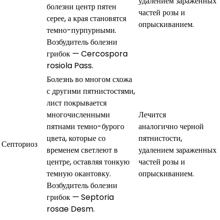
удалением зараженных
болезни центр пятен
частей розы и
серее, а края становятся
опрыскиванием.
темно-пурпурными.
Возбудитель болезни
грибок — Cercospora
rosiola Pass.
Болезнь во многом схожа
с другими пятнистостями,
лист покрывается
многочисленными
Лечится
пятнами темно-бурого
аналогично черной
цвета, которые со
пятнистости,
Септориоз
временем светлеют в
удалением зараженных
центре, оставляя тонкую
частей розы и
темную окантовку.
опрыскиванием.
Возбудитель болезни
грибок — Septoria
rosae Desm.