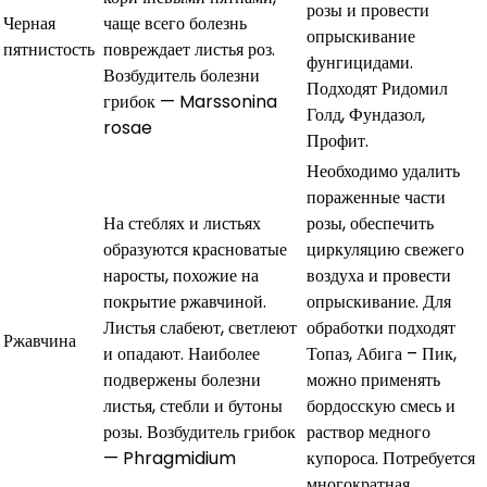
розы и провести
Черная
чаще всего болезнь
опрыскивание
пятнистость
повреждает листья роз.
фунгицидами.
Возбудитель болезни
Подходят Ридомил
грибок — Marssonina
Голд, Фундазол,
rosae
Профит.
Необходимо удалить
пораженные части
На стеблях и листьях
розы, обеспечить
образуются красноватые
циркуляцию свежего
наросты, похожие на
воздуха и провести
покрытие ржавчиной.
опрыскивание. Для
Листья слабеют, светлеют
обработки подходят
Ржавчина
и опадают. Наиболее
Топаз, Абига – Пик,
подвержены болезни
можно применять
листья, стебли и бутоны
бордосскую смесь и
розы. Возбудитель грибок
раствор медного
— Phragmidium
купороса. Потребуется
многократная