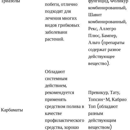
Триазолы
фунгицид, Фоликур
побеги, отлично
комбинированный,
подходят для
Шавит
лечения многих
комбинированный,
видов грибковых
Рекс, Аллегро
заболевани
Плюс, Бампер,
растений.
Альто (препараты
содержат разное
действующее
вещество).
Обладают
системным
действием,
рекомендуется
Превикур, Тату,
применять
Топсин-М, Кабрио
средством полива в
Топ (обладают
Карбаматы
качестве
разным
профилактического
действующим
средства, хорошо
веществом)