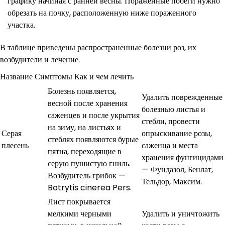
графику начиная с ранней весны. Пораженные побеги нужно
обрезать на почку, расположенную ниже пораженного
участка.
В таблице приведены распространенные болезни роз, их
возбудители и лечение.
Название Симптомы Как и чем лечить
Болезнь появляется,
Удалить поврежденные
весной после хранения
болезнью листья и
саженцев и после укрытия
стебли, провести
на зиму, на листьях и
Серая
опрыскивание розы,
стеблях появляются бурые
плесень
саженца и места
пятна, переходящие в
хранения фунгицидами
серую пушистую гниль.
— Фундазол, Бенлат,
Возбудитель грибок —
Тельдор, Максим.
Botrytis cinerea Pers.
Лист покрывается
мелкими черными
Удалить и уничтожить