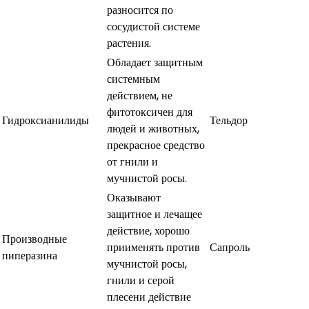
разносится по
сосудистой системе
растения.
Обладает защитным
системным
действием, не
фитотоксичен для
Гидроксианилиды
Тельдор
людей и животных,
прекрасное средство
от гнили и
мучнистой росы.
Оказывают
защитное и лечащее
действие, хорошо
Производные
приименять против
Сапроль
пиперазина
мучнистой росы,
гнили и серой
плесени действие