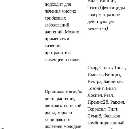
Виал, Винцит,
подходит для
Текто (фунгициды
лечения многих
содержат разное
грибковых
действующее
заболеваний
вещество)
растений. Можно
применять в
качестве
протравителя
саженцев и семян.
Скор, Сплит, Топаз,
Импакт, Винцит,
Вектра, Байлетон,
Тозонит, Виал,
Проникают вглубь
Лоспел, Реал,
листа растения,
Премис25, Раксил,
двигаясь за точкой
Террасил, Тилт,
роста, хорошо
Суми8, Фалькон
защищают от
комбинированный
болезней молодые