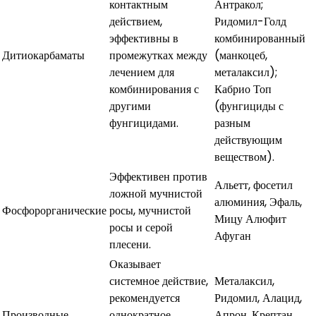
контактным
Антракол;
действием,
Ридомил-Голд
эффективны в
комбинированный
Дитиокарбаматы
промежутках между
(манкоцеб,
лечением для
металаксил);
комбинирования с
Кабрио Топ
другими
(фунгициды с
фунгицидами.
разным
действующим
веществом).
Эффективен против
Альетт, фосетил
ложной мучнистой
алюминия, Эфаль,
Фосфорорганические
росы, мучнистой
Мицу Алюфит
росы и серой
Афуган
плесени.
Оказывает
системное действие,
Металаксил,
рекомендуется
Ридомил, Алацид,
Производные
однократное
Апрон, Крептан,