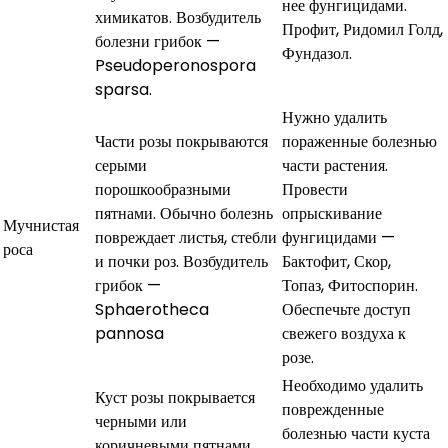
нее фунгицидами.
химикатов. Возбудитель
Профит, Ридомил Голд,
болезни грибок —
Фундазол.
Pseudoperonospora
sparsa.
Нужно удалить
Части розы покрываются
пораженные болезнью
серыми
части растения.
порошкообразными
Провести
пятнами. Обычно болезнь
опрыскивание
Мучнистая
повреждает листья, стебли
фунгицидами —
роса
и почки роз. Возбудитель
Бактофит, Скор,
грибок —
Топаз, Фитоспорин.
Sphaerotheca
Обеспечьте доступ
pannosa
свежего воздуха к
розе.
Необходимо удалить
Куст розы покрывается
поврежденные
черными или
болезнью части куста
коричневыми пятнами,