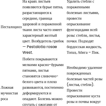
На краях листьев
Удалить стебли с
появляются бурые пятна,
пораженными
разрастающиеся к
болезнью листьями,
середине, граница
провести
здоровой и пораженной
опрыскивание
Песталоциоз
ткани листа часто имеет
фунгицидами всей
характерный желтый
розы: стебли, листья,
цвет. Возбудитель грибок
почки. Подходят
— Pestalotia rosae
бордосская жидкость,
West.
Топаз, Абига – Пик.
Побеги покрываются
мелкими красно-бурыми
Необходимо удаление
пятнами, листья
поврежденных
становятся сливочно-
болезнью частей розы
белого цвета и плохо
(листья, стебли).
Ложная
развиваются, постепенно
Провести
мучнистая
деформируются и
опрыскивание куста
роса
опадают. Болезнь можно
розы и почвы вокруг
спутать с ожогами от