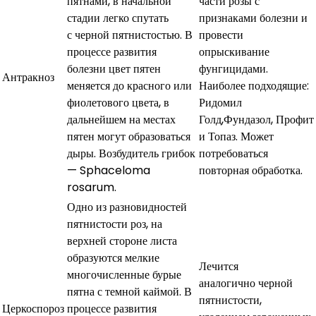
пятнами, в начальной
части розы с
стадии легко спутать
признаками болезни и
с черной пятнистостью. В
провести
процессе развития
опрыскивание
болезни цвет пятен
фунгицидами.
Антракноз
меняется до красного или
Наиболее подходящие:
фиолетового цвета, в
Ридомил
дальнейшем на местах
Голд,Фундазол, Профит
пятен могут образоваться
и Топаз. Может
дыры. Возбудитель грибок
потребоваться
— Sphaceloma
повторная обработка.
rosarum.
Одно из разновидностей
пятнистости роз, на
верхней стороне листа
образуются мелкие
Лечится
многочисленные бурые
аналогично черной
пятна с темной каймой. В
пятнистости,
Церкоспороз
процессе развития