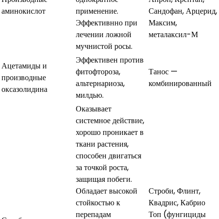
аминокислот
применение.
Сандофан, Арцерид,
Эффективнно при
Максим,
лечении ложной
металаксил-М
мучнистой росы.
Эффективен против
Ацетамиды и
фитофтороза,
Танос —
производные
альтернариоза,
комбинированный
оксазолидина
милдью.
Оказывает
системное действие,
хорошо проникает в
ткани растения,
способен двигаться
за точкой роста,
защищая побеги.
Обладает высокой
Строби, Флинт,
стойкостью к
Квадрис, Кабрио
перепадам
Топ (фунгициды