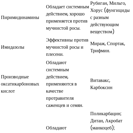
Рубиган, Мильго,
Обладает системным
Хорус (фунгициды
действием, хорошо
Пиримидинамины
с разным
применяется против
действующим
мучнистой росы.
веществом)
Эффективны против
Мираж, Спортак,
Имидазолы
мучнистой росы и
Трифмин.
плесени.
Обладают
системным
Производные
действием,
Витавакс,
оксатикарбоновых
применяются в
Карбоксин
кислот
качестве
протравителя
саженцев и семян.
Поликарбацин;
Дитан, Акробат
Обладают
(манкоцеб);