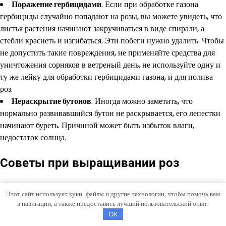
Поражение гербицидами
. Если при обработке газона
гербициды случайно попадают на розы, вы можете увидеть, что
листья растения начинают закручиваться в виде спирали, а
стебли краснеть и изгибаться. Эти побеги нужно удалить. Чтобы
не допустить такие повреждения, не применяйте средства для
уничтожения сорняков в ветреный день, не используйте одну и
ту же лейку для обработки гербицидами газона, и для полива
роз.
Нераскрытие бутонов
. Иногда можно заметить, что
нормально развивавшийся бутон не раскрывается, его лепестки
начинают буреть. Причиной может быть избыток влаги,
недостаток солнца.
Советы при выращивании роз
Полностью избежать трудностей при выращивании этого
Этот сайт использует куки-файлы и другие технологии, чтобы помочь вам
красивого цветка, конечно, не получится. Соблюдение
в навигации, а также предоставить лучший пользовательский опыт.
несложных правил и выполнение профилактических
OK
мероприятий убережет от многих проблем, возникающих в