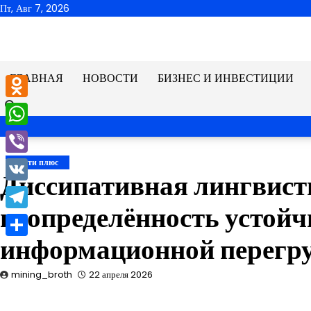
Перейти
Пт, Авг 7, 2026
к
содержимому
ГЛАВНАЯ
НОВОСТИ
БИЗНЕС И ИНВЕСТИЦИИ
Odnoklassniki
WhatsApp
Viber
Новости плюс
Диссипативная лингвис
VK
неопределённость устойч
Telegram
информационной перегр
Отправить
mining_broth
22 апреля 2026