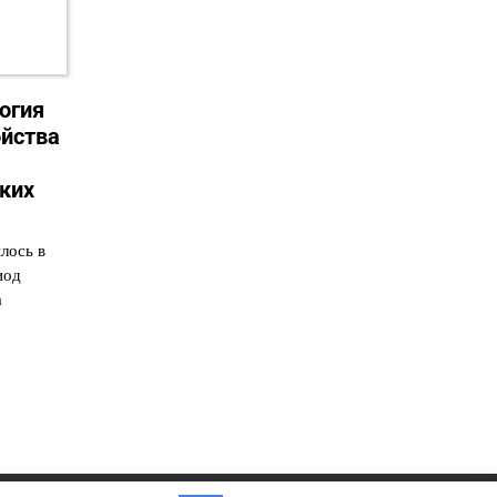
огия
йства
ких
лось в
иод
а