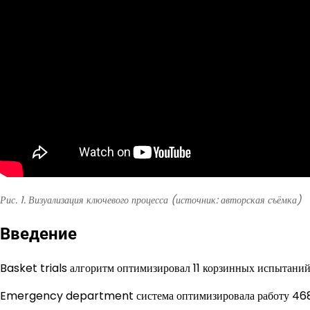
Рис. 1. Визуализация ключевого процесса (источник: авторская съёмка)
Введение
Basket trials алгоритм оптимизировал 11 корзинных испытаний
Emergency department система оптимизировала работу 468 к