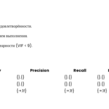
довлетворённости.
нем выполнения.
арности (VIF < 9).
y
Precision
Recall
{}.{}
{}.{}
{}.{}
{}.{}
{}.{}
{}.{}
{:+.1f}
{:+.1f}
{:+.1f}