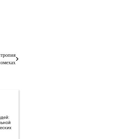
нтропия
помехах