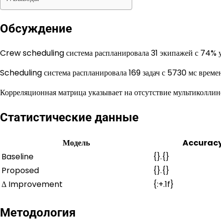
Обсуждение
Crew scheduling система распланировала 31 экипажей с 74% у
Scheduling система распланировала 169 задач с 5730 мс време
Корреляционная матрица указывает на отсутствие мультиколлине
Статистические данные
Модель
Accurac
Baseline
{}.{}
Proposed
{}.{}
Δ Improvement
{:+.1f}
Методология