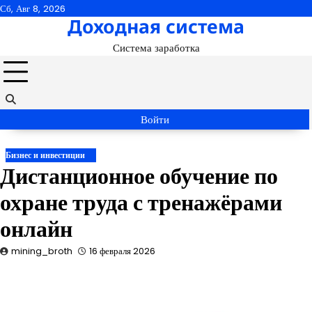
Перейти
Сб, Авг 8, 2026
Доходная система
к
содержимому
Система заработка
Войти
Бизнес и инвестиции
Дистанционное обучение по
охране труда с тренажёрами
онлайн
mining_broth
16 февраля 2026