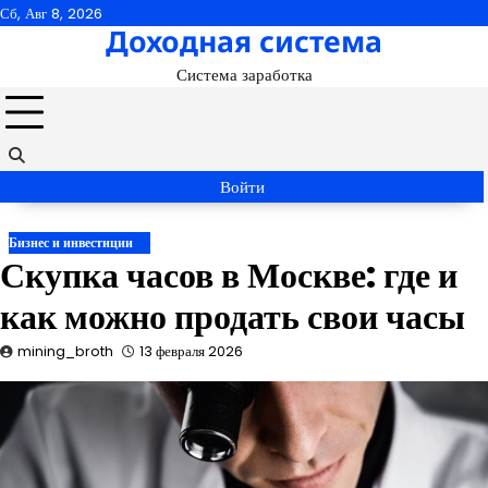
Перейти
Сб, Авг 8, 2026
Доходная система
к
содержимому
Система заработка
Войти
Бизнес и инвестиции
Скупка часов в Москве: где и
как можно продать свои часы
mining_broth
13 февраля 2026