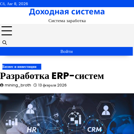
Перейти
Сб, Авг 8, 2026
Доходная система
к
содержимому
Система заработка
Войти
Бизнес и инвестиции
Разработка ERP-систем
mining_broth
13 февраля 2026