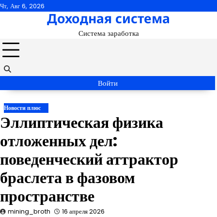
Перейти
Чт, Авг 6, 2026
Доходная система
к
содержимому
Система заработка
Войти
Новости плюс
Эллиптическая физика
отложенных дел:
поведенческий аттрактор
браслета в фазовом
пространстве
mining_broth
16 апреля 2026