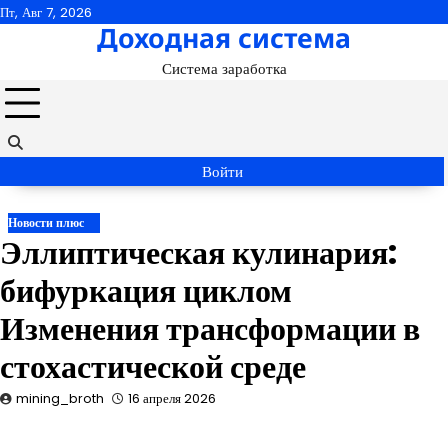
Перейти
Пт, Авг 7, 2026
Доходная система
к
содержимому
Система заработка
Войти
Новости плюс
Эллиптическая кулинария:
бифуркация циклом
Изменения трансформации в
стохастической среде
mining_broth
16 апреля 2026