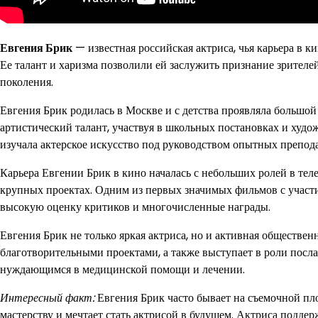
Евгения Брик
— известная российская актриса, чья карьера в к
Ее талант и харизма позволили ей заслужить признание зрителей
поколения.
Евгения Брик родилась в Москве и с детства проявляла большой 
артистический талант, участвуя в школьных постановках и худо
изучала актерское искусство под руководством опытных препода
Карьера Евгении Брик в кино началась с небольших ролей в теле
крупных проектах. Одним из первых значимых фильмов с участ
высокую оценку критиков и многочисленные награды.
Евгения Брик не только яркая актриса, но и активная обществе
благотворительными проектами, а также выступает в роли посл
нуждающимся в медицинской помощи и лечении.
Интересный факт:
Евгения Брик часто бывает на съемочной пло
мастерству и мечтает стать актрисой в будущем. Актриса поддер