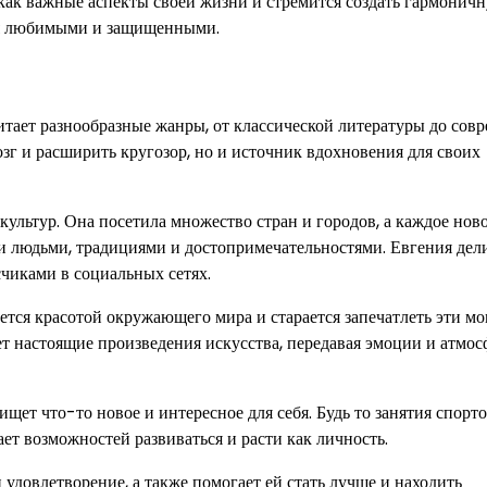
 как важные аспекты своей жизни и стремится создать гармонич
ебя любимыми и защищенными.
итает разнообразные жанры, от классической литературы до сов
озг и расширить кругозор, но и источник вдохновения для своих
ультур. Она посетила множество стран и городов, а каждое нов
и людьми, традициями и достопримечательностями. Евгения дел
чиками в социальных сетях.
ется красотой окружающего мира и старается запечатлеть эти м
ает настоящие произведения искусства, передавая эмоции и атмос
ет что-то новое и интересное для себя. Будь то занятия спорто
ет возможностей развиваться и расти как личность.
удовлетворение, а также помогает ей стать лучше и находить