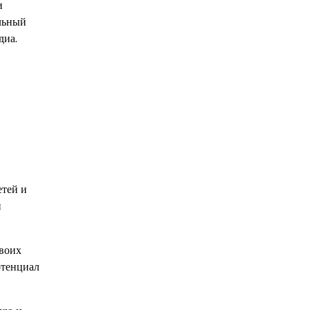
и
альный
диа.
етей и
и
своих
отенциал