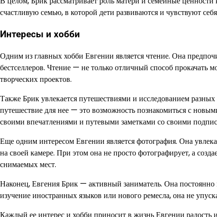
В целом, Брик рассматривает роль матери и семейные ценности
счастливую семью, в которой дети развиваются и чувствуют с
Интересы и хобби
Одним из главных хобби Евгении является чтение. Она предпоч
бестселлеров. Чтение — не только отличный способ прокачать м
творческих проектов.
Также Брик увлекается путешествиями и исследованием разных к
путешествие для нее — это возможность познакомиться с новым
своими впечатлениями и путевыми заметками со своими подпис
Еще одним интересом Евгении является фотография. Она увлека
на своей камере. При этом она не просто фотографирует, а созд
снимаемых мест.
Наконец, Евгения Брик — активный заниматель. Она постоянно ищ
изучение иностранных языков или нового ремесла, она не упуска
Каждый ее интерес и хобби приносит в жизнь Евгении радость и 