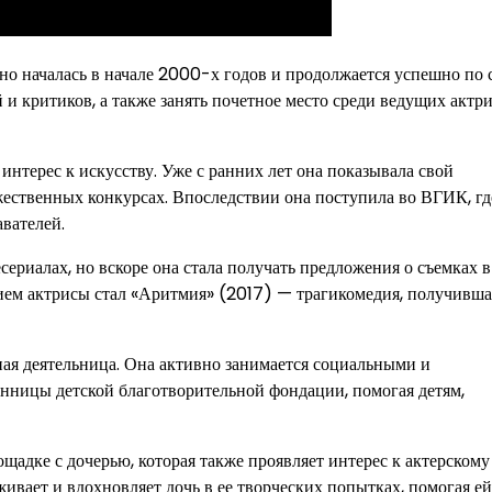
ино началась в начале 2000-х годов и продолжается успешно по с
 и критиков, а также занять почетное место среди ведущих актри
интерес к искусству. Уже с ранних лет она показывала свой
жественных конкурсах. Впоследствии она поступила во ВГИК, гд
вателей.
сериалах, но вскоре она стала получать предложения о съемках в
ием актрисы стал «Аритмия» (2017) — трагикомедия, получивша
нная деятельница. Она активно занимается социальными и
анницы детской благотворительной фондации, помогая детям,
щадке с дочерью, которая также проявляет интерес к актерскому
живает и вдохновляет дочь в ее творческих попытках, помогая ей