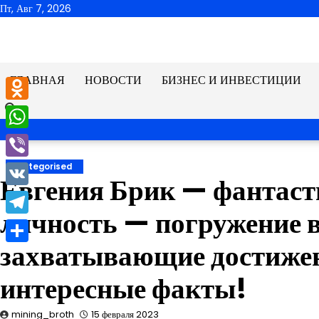
Перейти
Пт, Авг 7, 2026
к
содержимому
ГЛАВНАЯ
НОВОСТИ
БИЗНЕС И ИНВЕСТИЦИИ
Odnoklassniki
WhatsApp
Viber
Uncategorised
Евгения Брик — фантаст
VK
личность — погружение в
Telegram
захватывающие достижен
Отправить
интересные факты!
mining_broth
15 февраля 2023