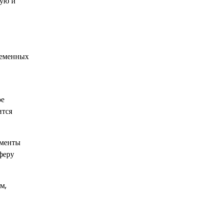
ную и
ременных
ое
ится
оменты
феру
м,