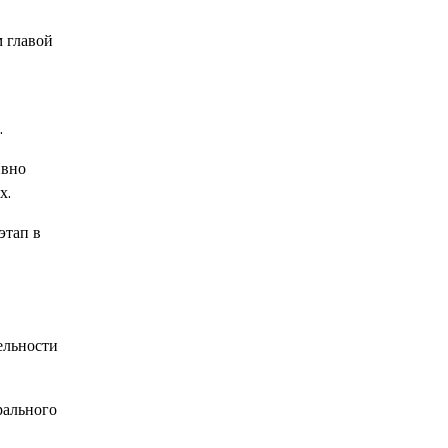
 главой
.
ивно
х.
этап в
ельности
рального