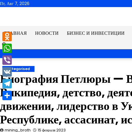
Перейти
Пт, Авг 7, 2026
к
содержимому
ГЛАВНАЯ
НОВОСТИ
БИЗНЕС И ИНВЕСТИЦИИ
Odnoklassniki
WhatsApp
Viber
Uncategorised
Биография Петлюры — 
VK
Википедия, детство, дея
Telegram
движении, лидерство в 
Отправить
Республике, ассасинат, и
mining_broth
15 февраля 2023