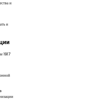
ества и
ать и
юции
е 1917
ионной
в
анизации