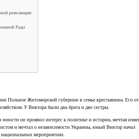
ьной революции
ральной Рады
нии Польное Житомирской губернии в семье крестьянина. Его о
зяйством. У Виктора были два брата и две сестры.
 юности он проявил интерес к политике и истории, мечтая изме
листом и мечтал о независимости Украины, юный Виктор начал
в национальных мероприятиях.