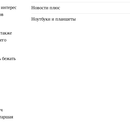
 интерес
Новости плюс
ов
Ноутбуки и планшеты
 также
его
ь бежать
ич
таршая