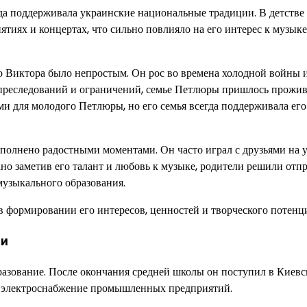
да поддерживала украинские национальные традиции. В детстве
иях и концертах, что сильно повлияло на его интерес к музыке
о Виктора было непростым. Он рос во времена холодной войны и
 преследований и ограничений, семье Петлюры пришлось прожив
и для молодого Петлюры, но его семья всегда поддерживала его
полнено радостными моментами. Он часто играл с друзьями на у
но заметив его талант и любовь к музыке, родители решили отп
музыкального образования.
в формировании его интересов, ценностей и творческого потенц
ии
разование. После окончания средней школы он поступил в Киев
л электроснабжение промышленных предприятий.