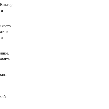
 Виктор
 и
 часто
ать в
 и
лице,
равить
иала.
ский