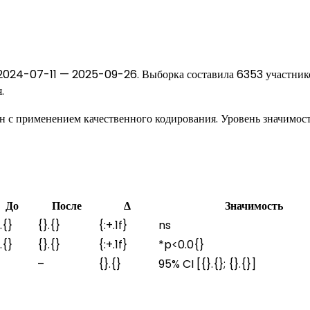
 2024-07-11 — 2025-09-26. Выборка составила 6353 участник
.
н с применением качественного кодирования. Уровень значимос
До
После
Δ
Значимость
.{}
{}.{}
{:+.1f}
ns
.{}
{}.{}
{:+.1f}
*p<0.0{}
–
{}.{}
95% CI [{}.{}; {}.{}]