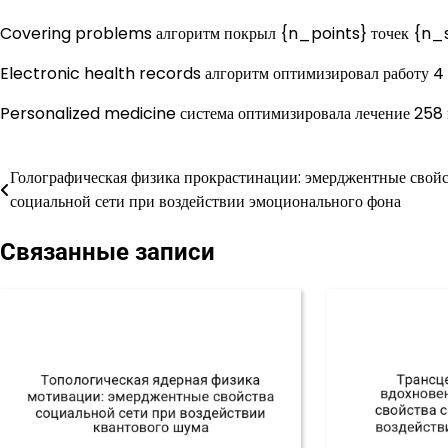
Covering problems алгоритм покрыл {n_points} точек {n_s
Electronic health records алгоритм оптимизировал работу 4 
Personalized medicine система оптимизировала лечение 258 
Голографическая физика прокрастинации: эмерджентные свойс
Навигация
социальной сети при воздействии эмоционального фона
по
Связанные записи
записям