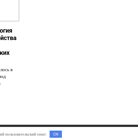
огия
йства
ких
лось в
иод
а
hemes
.
ший пользовательский опыт.
OK