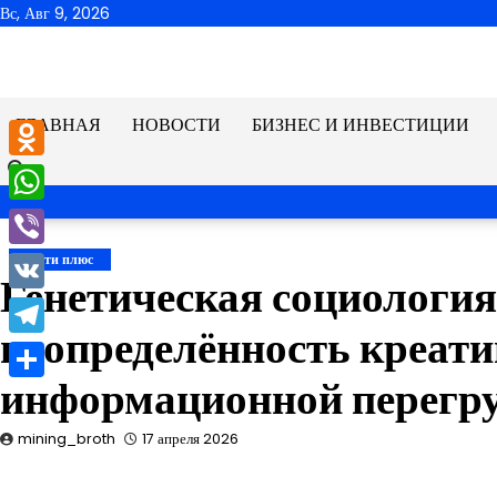
Перейти
Вс, Авг 9, 2026
к
содержимому
ГЛАВНАЯ
НОВОСТИ
БИЗНЕС И ИНВЕСТИЦИИ
Odnoklassniki
WhatsApp
Viber
Новости плюс
Генетическая социологи
VK
неопределённость креати
Telegram
информационной перегр
Отправить
mining_broth
17 апреля 2026