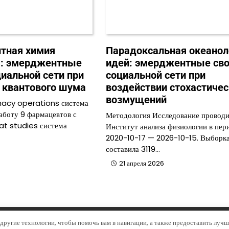
тная химия
Парадоксальная океанол
я: эмерджентные
идей: эмерджентные сво
циальной сети при
социальной сети при
 квантового шума
воздействии стохастичес
возмущений
macy operations система
аботу 9 фармацевтов с
Методология Исследование проводи
at studies система
Институт анализа физиологии в пер
2020-10-17 — 2026-10-15. Выборк
составила 3119…
21 апреля 2026
right © 2026
Доходная система
Тема Open News от
Artify T
другие технологии, чтобы помочь вам в навигации, а также предоставить луч