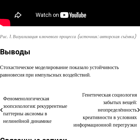
Рис. 1. Визуализация ключевого процесса (источник: авторская съёмка)
Выводы
Стохастическое моделирование показало устойчивость
равновесия при импульсных воздействий.
Генетическая социология
Навигация
Феноменологическая
забытых вещей:
зоопсихология: рекуррентные
по
неопределённость
паттерны аксиомы в
креативности в условиях
записям
нелинейной динамике
информационной перегрузки