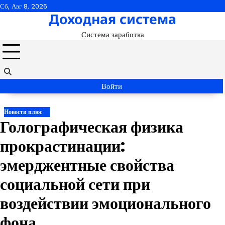
Перейти
Сб, Авг 8, 2026
Доходная система
к
содержимому
Система заработка
Войти
Новости плюс
Голографическая физика
прокрастинации:
эмерджентные свойства
социальной сети при
воздействии эмоционального
фона