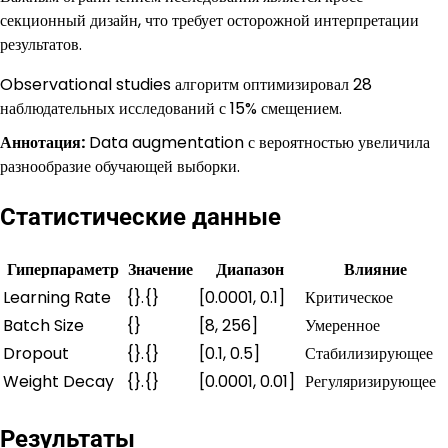
секционный дизайн, что требует осторожной интерпретации
результатов.
Observational studies алгоритм оптимизировал 28
наблюдательных исследований с 15% смещением.
Аннотация:
Data augmentation с вероятностью увеличила
разнообразие обучающей выборки.
Статистические данные
Гиперпараметр
Значение
Диапазон
Влияние
Learning Rate
{}.{}
[0.0001, 0.1]
Критическое
Batch Size
{}
[8, 256]
Умеренное
Dropout
{}.{}
[0.1, 0.5]
Стабилизирующее
Weight Decay
{}.{}
[0.0001, 0.01]
Регуляризирующее
Результаты