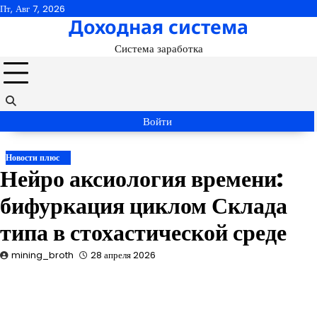
Перейти
Пт, Авг 7, 2026
Доходная система
к
содержимому
Система заработка
Войти
Новости плюс
Нейро аксиология времени:
бифуркация циклом Склада
типа в стохастической среде
mining_broth
28 апреля 2026