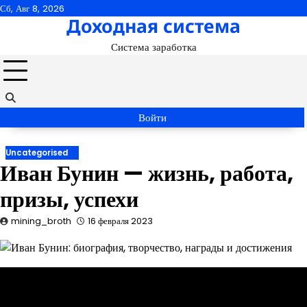
Перейти
Сб, Авг 8, 2026
Доходная система
к
содержимому
Система заработка
Войти
Uncategorised
Иван Бунин — жизнь, работа,
призы, успехи
mining_broth
16 февраля 2023