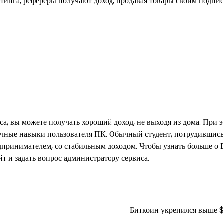
тинга, рефереры получают доход, продавая товары своим подпис
а, вы можете получать хороший доход, не выходя из дома. При э
вичные навыки пользователя ПК. Обычный студент, потрудившись
дпринимателем, со стабильным доходом. Чтобы узнать больше о
йт и задать вопрос администратору сервиса.
Биткоин укрепился выше 