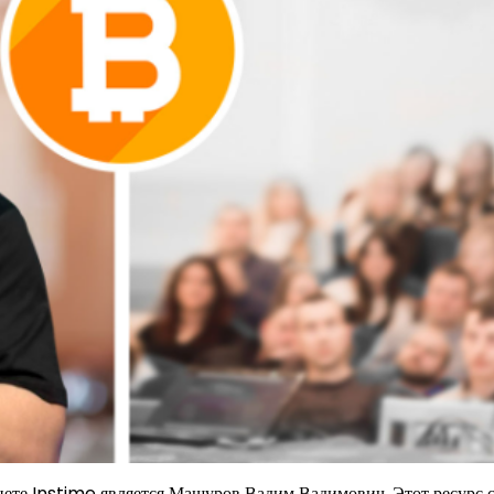
те Instime является Машуров Вадим Вадимович. Этот ресурс 