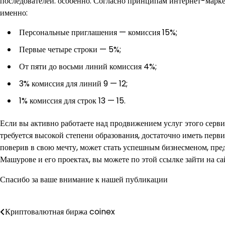
последователей. особенно. Согласно принципам интернет-марке
именно:
Персональные приглашения — комиссия 15%;
Первые четыре строки — 5%;
От пяти до восьми линий комиссия 4%;
3% комиссия для линий 9 — 12;
1% комиссия для строк 13 — 15.
Если вы активно работаете над продвижением услуг этого сервис
требуется высокой степени образования, достаточно иметь пер
поверив в свою мечту, может стать успешным бизнесменом, пре
Машурове и его проектах, вы можете по этой ссылке зайти на са
Спасибо за ваше внимание к нашей публикации
Криптовалютная биржа coinex
Навигация