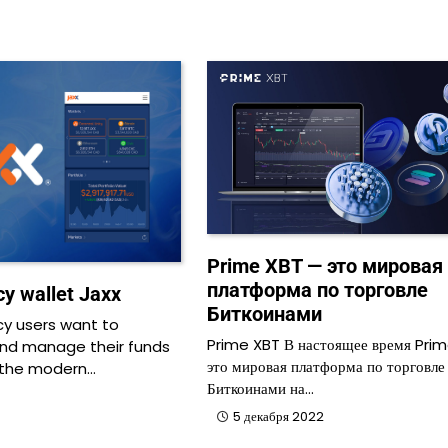
Prime XBT — это мировая
платформа по торговле
cy wallet Jaxx
Биткоинами
cy users want to
Prime XBT В настоящее время Pri
and manage their funds
это мировая платформа по торговле
h the modern…
Биткоинами на…
5 декабря 2022