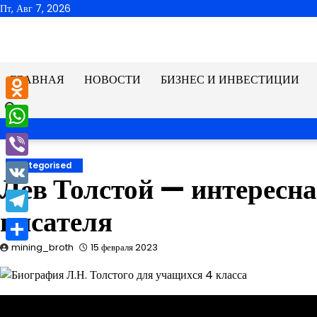
Перейти
Пт, Авг 7, 2026
к
содержимому
ГЛАВНАЯ
НОВОСТИ
БИЗНЕС И ИНВЕСТИЦИИ
Odnoklassniki
WhatsApp
Viber
Uncategorised
Лев Толстой — интересна
VK
писателя
Telegram
mining_broth
15 февраля 2023
Отправить