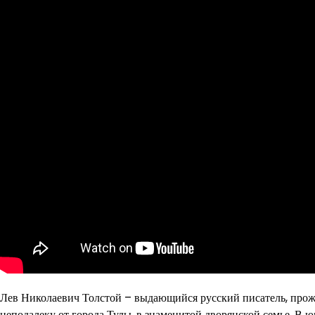
Лев Николаевич Толстой – выдающийся русский писатель, прожи
неподалеку от города Тулы, в знаменитой дворянской семье. В 