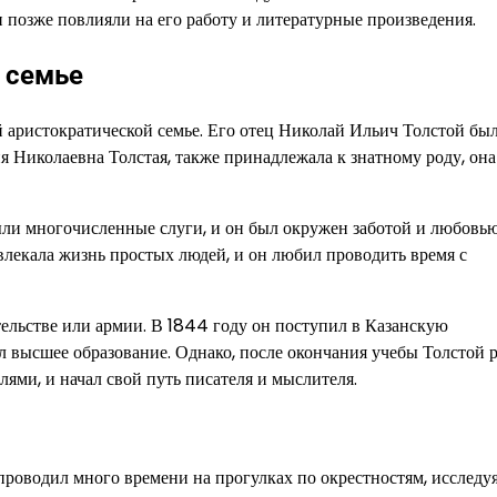
и позже повлияли на его работу и литературные произведения.
 семье
й аристократической семье. Его отец Николай Ильич Толстой бы
я Николаевна Толстая, также принадлежала к знатному роду, она
были многочисленные слуги, и он был окружен заботой и любовь
ивлекала жизнь простых людей, и он любил проводить время с
тельстве или армии. В 1844 году он поступил в Казанскую
л высшее образование. Однако, после окончания учебы Толстой 
ями, и начал свой путь писателя и мыслителя.
проводил много времени на прогулках по окрестностям, исследу