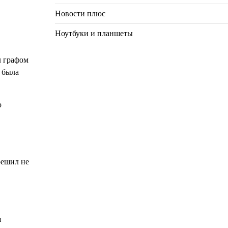
Новости плюс
Ноутбуки и планшеты
л графом
 была
ю
решил не
я