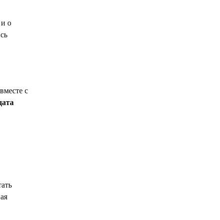
 и о
сь
вместе с
дата
тать
ная