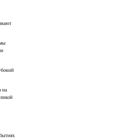
ывают
емы
ми
лубокий
ы на
еликой
обытиях