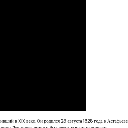
вший в XIX веке. Он родился 28 августа 1828 года в Астафьеве
юности Лев много читал и был очень умным мальчиком.