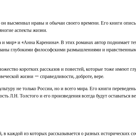
 он высмеивал нравы и обычаи своего времени. Его книги опис
многие аспекты жизни.
и мир» и «Анна Каренина». В этих романах автор поднимает т
низаны глубокими философскими размышлениями и нравственны
ножество коротких рассказов и повестей, которые тоже имеют г
веческой жизни — справедливости, доброте, вере.
льтуру не только России, но и всего мира. Его книги переведен
ть Л.Н. Толстого и его произведения всегда будут оставаться в
й, в каждой из которых рассказывается о разных исторических с