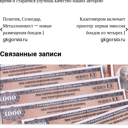
время и стараемся улучишь качество наших авторов!
Позитив, Селигдар,
Казатомпром включает
Навигация
Металлоинвест — новые
принтер: первая эмиссия
по
размещения бондов |
бондов из четырех |
gkgorsia.ru
gkgorsia.ru
записям
Связанные записи