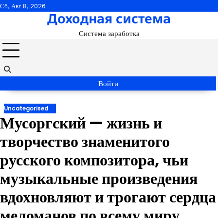
Перейти
Сб, Авг 8, 2026
Доходная система
к
содержимому
Система заработка
Войти
Uncategorised
Мусоргский — жизнь и
творчество знаменитого
русского композитора, чьи
музыкальные произведения
вдохновляют и трогают сердца
меломанов по всему миру