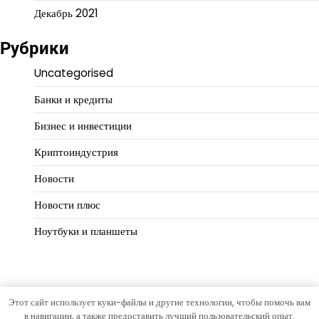
Декабрь 2021
Рубрики
Uncategorised
Банки и кредиты
Бизнес и инвестиции
Криптоиндустрия
Новости
Новости плюс
Ноутбуки и планшеты
Этот сайт использует куки-файлы и другие технологии, чтобы помочь вам
Copyright © 2026
Доходная система
Тема Open News от
в навигации, а также предоставить лучший пользовательский опыт.