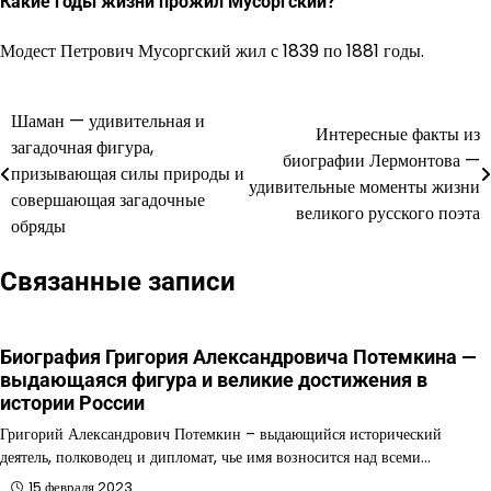
Какие годы жизни прожил Мусоргский?
Модест Петрович Мусоргский жил с 1839 по 1881 годы.
Шаман — удивительная и
Навигация
Интересные факты из
загадочная фигура,
биографии Лермонтова —
по
призывающая силы природы и
удивительные моменты жизни
совершающая загадочные
записям
великого русского поэта
обряды
Связанные записи
Биография Григория Александровича Потемкина —
выдающаяся фигура и великие достижения в
истории России
Григорий Александрович Потемкин – выдающийся исторический
деятель, полководец и дипломат, чье имя возносится над всеми…
15 февраля 2023